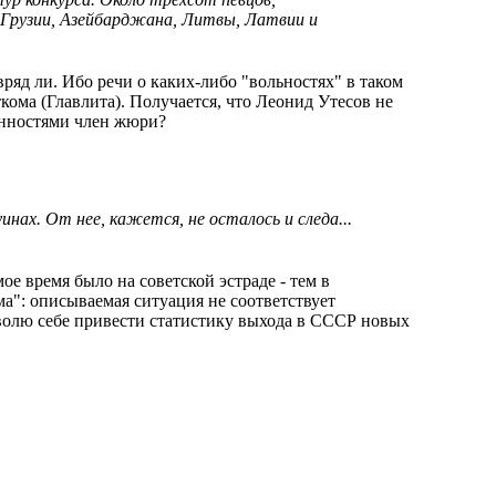
 Грузии, Азейбарджана, Литвы, Латвии и
ряд ли. Ибо речи о каких-либо "вольностях" в таком
кома (Главлита). Получается, что Леонид Утесов не
анностями член жюри?
ах. От нее, кажется, не осталось и следа...
ое время было на советской эстраде - тем в
а": описываемая ситуация не соответствует
зволю себе привести статистику выхода в СССР новых