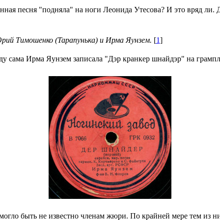
нная песня "подняла" на ноги Леонида Утесова? И это вряд ли. Д
рий Тимошенко (Тарапунька) и Ирма Яунзем.
[
1
]
оду сама Ирма Яунзем записала "Дэр кранкер шнайдэр" на грамп
могло быть не известно членам жюри. По крайней мере тем из них