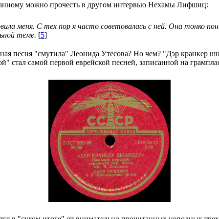
азанному можно прочесть в другом интервью Нехамы Лифшиц:
ла меня. С тех пор я часто советовалась с ней. Она тонко пон
льной теме.
[
5
]
нная песня "смутила" Леонида Утесова? Но чем? "Дэр кранкер шн
ной" стал самой первой еврейской песней, записанной на грампла
ется в "сухом итоге" от внимательно прочитанных неполных т