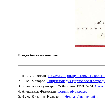
Всегда бы всем нам так.
1
. Шломо Громан.
Нехама Лифшиц: "Новые поколени
2
. С. М. Макаров.
Энциклопедия циркового и эстрадн
3
. "Советская культура" 25 Февраля 1958. №24.
Смотр
4
. Александр Френкель.
Соним аф цулохес
5
. Эмма Брамник-Вульфсон.
Нехаме Лифшицайте