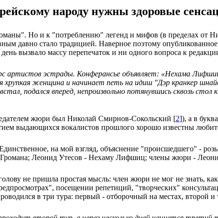
рейскому народу нужны здоровые сенса
оманы". Но и к "потреблению" легенд и мифов (в пределах от Н
вным давно стало традицией. Наверное поэтому опубликованное 
нь вызвало массу перепечаток и ни одного вопроса к редакции
с артистов эстрады. Конферансье объявляет: «Нехама Лифшиц
ая хрупкая женщина и начинает петь на идиш "Дэр кранкер шна
стал, подался вперед, непроизвольно потянувшись сквозь стол к 
седателем жюри был Николай Смирнов-Сокольский [
2
]), а в бук
тием выдающихся вокалистов прошлого хорошо известны любит
Единственное, на мой взгляд, объяснение "происшедшего" - роз
 Громана; Леонид Утесов - Нехаму Лифшиц; члены жюри - Леони
голову не пришла простая мысль: член жюри не мог не знать, к
редпросмотрах", посещении репетиций, "творческих" консульта
роводился в три тура: первый - отборочный на местах, второй и 
оходит второй тур, а через несколько дней начнется третий ту