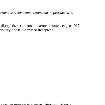
имала мои волнения, сомнения, переживала за
айдэр" был залитован, самое позднее, еще в 1937
стинку после 6-летнего перерыва!
рех абзацев интервью Нехамы Лифшиц Шломо