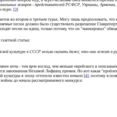
гинальных жанров - представителей РСФСР, Украины, Армении,
м туре.
[
3
]
антов во втором и третьем турах. Могу лишь предположить, что в
олняемые песни должно было существовать разрешение Главреперт
одят песни на идиш, только потому, что он "манкировал" обяз
газетной статьи:
кой культуре в СССР нельзя сказать даже, что она лежит в руин
емнее ночь - тем ярче восход, чем меньше еврейского в описываем
тся завоеванная Нехамой Лифшиц премия. Но вот какая "проблем
 культуры в эпоху оттепели известно немало [
4
], поэтому я по
 войны до начала рассматриваемого конкурса: