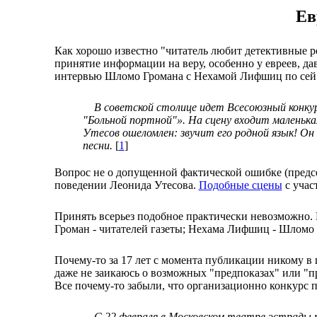
Ев
Как хорошо известно "читатель любит детективные р
принятие информации на веру, особенно у евреев, да
интервью Шломо Громана с Нехамой Лифшиц по сей де
В советской столице идет Всесоюзный конкур
"Больной портной"». На сцену входит маленьк
Утесов ошеломлен: звучит его родной язык! Он в
песни.
[
1
]
Вопрос не о допущенной фактической ошибке (пред
поведении Леонида Утесова.
Подобные сцены
с учас
Принять всерьез подобное практически невозможно. 
Громан - читателей газеты; Нехама Лифшиц - Шломо
Почему-то за 17 лет с момента публикации никому в 
даже не заикаюсь о возможных "предпоказах" или "п
Все почему-то забыли, что организационно конкурс п
С 22 февраля в Московском театре эстрады пр