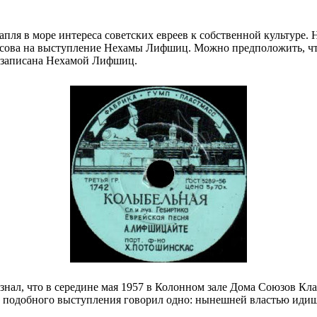
апля в море интереса советских евреев к собственной культуре. 
ова на выступление Нехамы Лифшиц. Можно предположить, что 
 записана Нехамой Лифшиц.
 знал, что в середине мая 1957 в Колонном зале Дома Союзов Кла
т подобного выступления говорил одно: нынешней властью иди