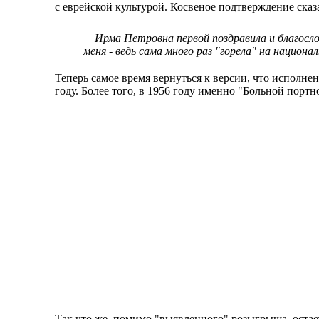
с еврейской культурой. Косвеное подтверждение ск
Ирма Петровна первой поздравила и благослови
меня - ведь сама много раз "горела" на национа
Теперь самое время вернуться к версии, что исполне
году. Более того, в 1956 году именно "Больной порт
Так что же, помимо "выявленного" розыгрыша, оста