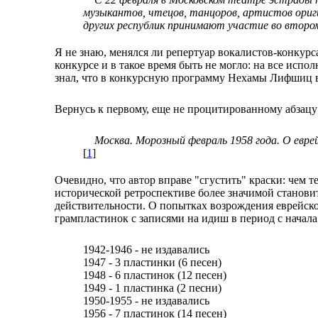
музыкантов, чтецов, танцоров, артистов ори
других республик принимают участие во второ
Я не знаю, менялся ли репертуар вокалистов-конкурс
конкурсе и в такое время быть не могло: на все исп
знал, что в конкурсную программу Нехамы Лифшиц вх
Вернусь к первому, еще не процитированному абзацу 
Москва. Морозный февраль 1958 года. О еврейс
[
1
]
Очевидно, что автор вправе "сгустить" краски: чем т
исторической ретроспективе более значимой станови
действительности. О попытках возрождения еврейской
грампластинок с записями на идиш в период с начала
1942-1946 - не издавались
1947 - 3 пластинки (6 песен)
1948 - 6 пластинок (12 песен)
1949 - 1 пластинка (2 песни)
1950-1955 - не издавались
1956 - 7 пластинок (14 песен)