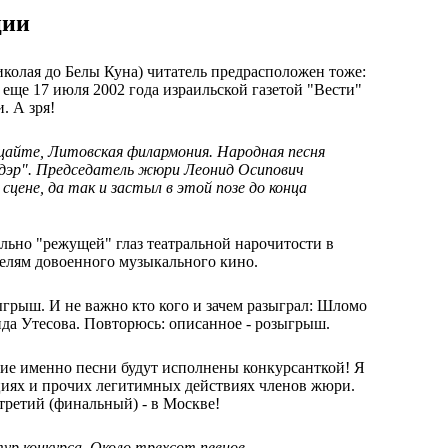
ции
иколая до Белы Куна) читатель предрасположен тоже:
еще 17 июля 2002 года израильской газетой "Вести"
. А зря!
айте, Литовская филармония. Народная песня
йдэр". Председатель жюри Леонид Осипович
сцене, да так и застыл в этой позе до конца
вально "режущей" глаз театральной нарочитости в
елям довоенного музыкального кино.
ыгрыш. И не важно кто кого и зачем разыграл: Шломо
да Утесова. Повторюсь: описанное - розыгрыш.
акие именно песни будут исполнены конкурсанткой! Я
циях и прочих легитимных действиях членов жюри.
третий (финальный) - в Москве!
р конкурса. Около трехсот певцов,